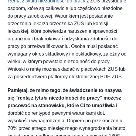
Renta z tytułu niezdolności do pracy
z ZUS przysługuje
osobom, które są całkowicie lub częściowo niezdolne
do pracy zarobkowej. Warunkiem jest posiadanie
orzeczenia lekarza orzecznika ZUS lub komisji
lekarskiej, które potwierdza naruszenie sprawności
organizmu i brak rokowań odzyskania zdolności do
pracy po przekwalifikowaniu. Osoba musi posiadać
wymagany okres składkowy i nieskładkowy, zależny od
wieku, w którym powstała niezdolność do pracy.
Wnioski o rentę można składać w placówkach ZUS lub
za pośrednictwem platformy elektronicznej PUE ZUS.
Pamiętaj, że mimo tego, że świadczenie to nazywa
się “rentą z tytułu niezdolności do pracy” możesz
pracować na stanowisku, które Ci to umożliwia
i
dorobić do rentypod pewnymi warunkami dot.
wysokości wynagrodzenia. Dopiero po przekroczeniu
70% przeciętnego miesięcznego wynagrodzenia brutto,
świadczenie podlega zmniejszeniu, a powyżej 130%