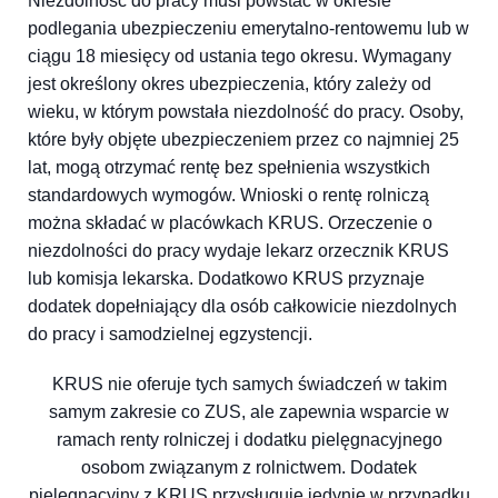
Niezdolność do pracy musi powstać w okresie
podlegania ubezpieczeniu emerytalno-rentowemu lub w
ciągu 18 miesięcy od ustania tego okresu. Wymagany
jest określony okres ubezpieczenia, który zależy od
wieku, w którym powstała niezdolność do pracy. Osoby,
które były objęte ubezpieczeniem przez co najmniej 25
lat, mogą otrzymać rentę bez spełnienia wszystkich
standardowych wymogów. Wnioski o rentę rolniczą
można składać w placówkach KRUS. Orzeczenie o
niezdolności do pracy wydaje lekarz orzecznik KRUS
lub komisja lekarska. Dodatkowo KRUS przyznaje
dodatek dopełniający dla osób całkowicie niezdolnych
do pracy i samodzielnej egzystencji.
KRUS nie oferuje tych samych świadczeń w takim
samym zakresie co ZUS, ale zapewnia wsparcie w
ramach renty rolniczej i dodatku pielęgnacyjnego
osobom związanym z rolnictwem. Dodatek
pielęgnacyjny z KRUS przysługuje jedynie w przypadku