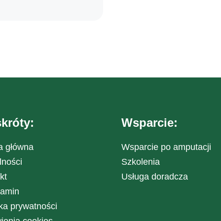
króty:
Wsparcie:
a główna
Wsparcie po amputacji
lności
Szkolenia
kt
Usługa doradcza
lamin
yka prywatności