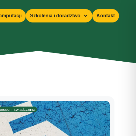
amputacji
Szkolenia i doradztwo
Kontakt
ności i świadczenia