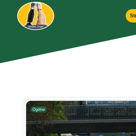
St
Ogólne