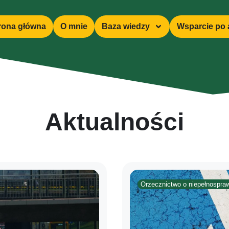
rona główna
O mnie
Baza wiedzy
Wsparcie po 
Aktualności
Orzecznictwo o niepełnospraw