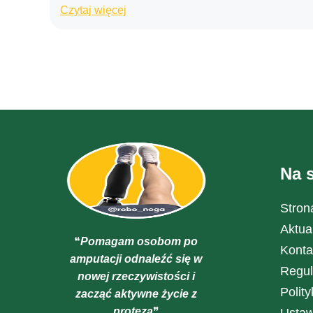
Czytaj więcej
Na s
Stron
Aktua
❝
Pomagam osobom po
Konta
amputacji odnaleźć się w
Regu
nowej rzeczywistości i
Polit
zacząć aktywne życie z
protezą
❞