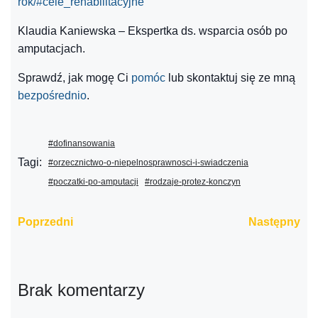
rok/#cele_rehabilitacyjne
Klaudia Kaniewska – Ekspertka ds. wsparcia osób po
amputacjach.
Sprawdź, jak mogę Ci
pomóc
lub skontaktuj się ze mną
bezpośrednio
.
#dofinansowania
Tagi:
#orzecznictwo-o-niepelnosprawnosci-i-swiadczenia
#poczatki-po-amputacji
#rodzaje-protez-konczyn
Poprzedni
Następny
Brak komentarzy